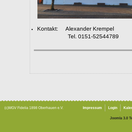
Kontakt: Alexander Krempel
Tel. 0151-52544789
(c)MGV Fidelia 1898 Oberhauen e.V.
Impressum
Login
Kale
Joomla 3.0 T