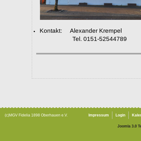
Kontakt: Alexander Krempel
Tel. 0151-52544789
(c)MGV Fidelia 1898 Oberhauen e.V.
Impressum
Login
Kale
Joomla 3.0 T