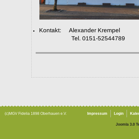
Kontakt: Alexander Krempel
Tel. 0151-52544789
(c)MGV Fidelia 1898 Oberhauen e.V.
Impressum
Login
Kale
Joomla 3.0 T