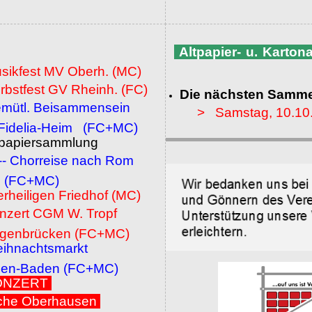
Altpapier- u. Karto
usikfest MV Oberh. (MC)
rbstfest GV Rheinh. (FC)
Die nächsten Samme
emütl. Beisammensein
> Samstag, 10.10
a-Heim (FC+MC)
ltpapiersammlung
 -- Chorreise nach Rom
MC)
erheiligen Friedhof (MC)
onzert CGM W. Tropf
cken (FC+MC)
eihnachtsmarkt
den (FC+MC)
 KONZERT
che Oberhausen