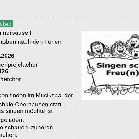
roben
merpause !
proben nach den Ferien
.2026
uenprojektchor
026
nerchor
en finden im Musiksaal der
hule Oberhausen statt.
s singen möchte ist
ingeladen.
beischauen, zuhören
machen.