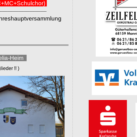
+MC+Schulchor)
--------------------------------------
ahreshauptversammlung
elia-Heim
eder !! )