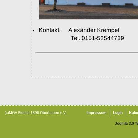
Kontakt: Alexander Krempel
Tel. 0151-52544789
(c)MGV Fidelia 1898 Oberhauen e.V.
Impressum
Login
Kale
Joomla 3.0 T