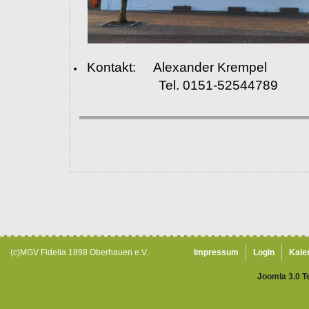
Kontakt: Alexander Krempel
Tel. 0151-52544789
(c)MGV Fidelia 1898 Oberhauen e.V.
Impressum
Login
Kale
Joomla 3.0 T