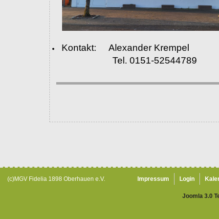
Kontakt: Alexander Krempel
Tel. 0151-52544789
(c)MGV Fidelia 1898 Oberhauen e.V.
Impressum
Login
Kale
Joomla 3.0 T