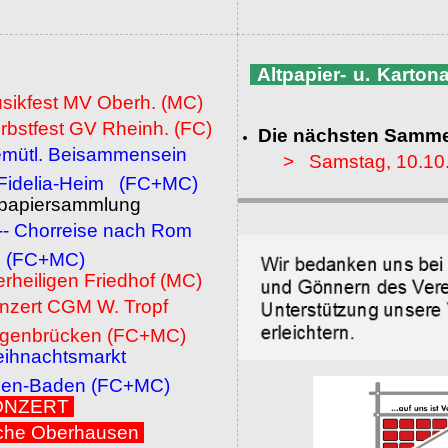
Altpapier- u. Karto
usikfest MV Oberh. (MC)
rbstfest GV Rheinh. (FC)
Die nächsten Samme
emütl. Beisammensein
> Samstag, 10.10
a-Heim (FC+MC)
ltpapiersammlung
 -- Chorreise nach Rom
MC)
erheiligen Friedhof (MC)
onzert CGM W. Tropf
cken (FC+MC)
eihnachtsmarkt
den (FC+MC)
 KONZERT
che Oberhausen