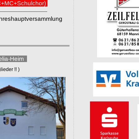
+MC+Schulchor)
--------------------------------------
ahreshauptversammlung
elia-Heim
eder !! )