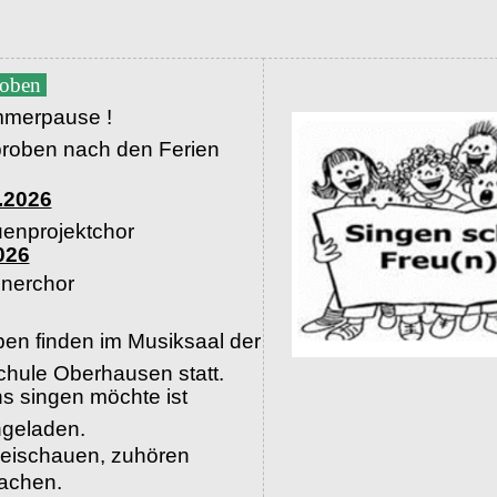
roben
merpause !
proben nach den Ferien
.2026
uenprojektchor
026
nerchor
en finden im Musiksaal der
hule Oberhausen statt.
s singen möchte ist
ingeladen.
beischauen, zuhören
machen.