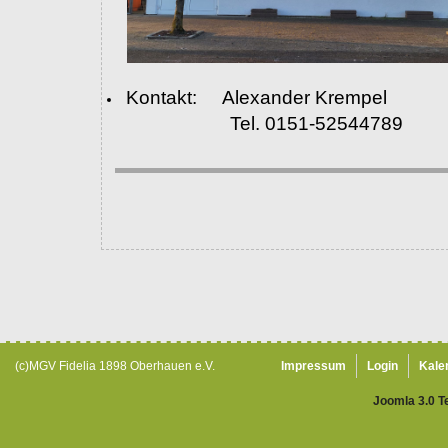
Kontakt: Alexander Krempel
Tel. 0151-52544789
(c)MGV Fidelia 1898 Oberhauen e.V.
Impressum
Login
Kale
Joomla 3.0 T