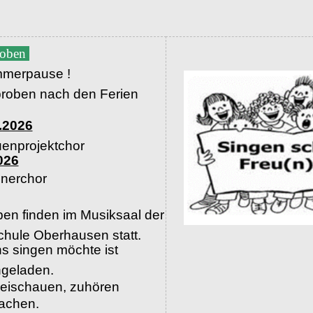
roben
merpause !
proben nach den Ferien
.2026
uenprojektchor
026
nerchor
en finden im Musiksaal der
hule Oberhausen statt.
s singen möchte ist
ingeladen.
beischauen, zuhören
machen.