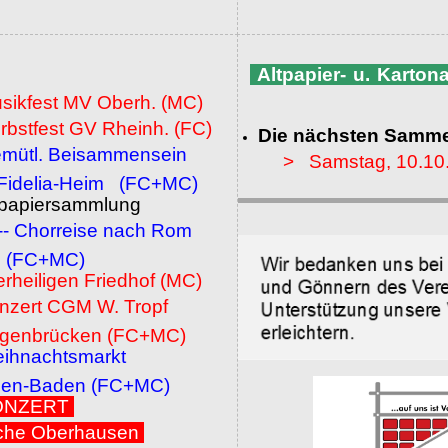
Altpapier- u. Karto
usikfest MV Oberh. (MC)
rbstfest GV Rheinh. (FC)
Die nächsten Samme
emütl. Beisammensein
> Samstag, 10.10
a-Heim (FC+MC)
ltpapiersammlung
 -- Chorreise nach Rom
MC)
erheiligen Friedhof (MC)
onzert CGM W. Tropf
cken (FC+MC)
eihnachtsmarkt
den (FC+MC)
 KONZERT
che Oberhausen