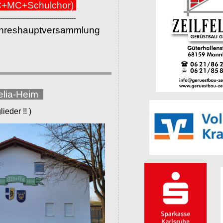
+MC+Schulchor)
--------------------------------------
ahreshauptversammlung
elia-Heim
eder !! )