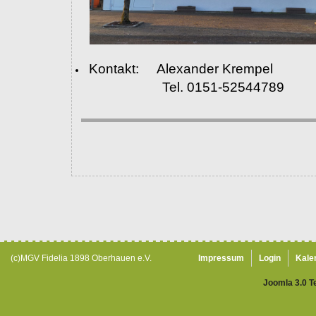
Kontakt: Alexander Krempel
Tel. 0151-52544789
(c)MGV Fidelia 1898 Oberhauen e.V.
Impressum
Login
Kale
Joomla 3.0 T