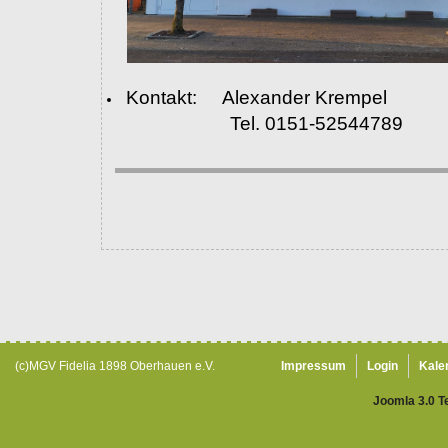
Kontakt: Alexander Krempel
Tel. 0151-52544789
(c)MGV Fidelia 1898 Oberhauen e.V.
Impressum
Login
Kale
Joomla 3.0 T