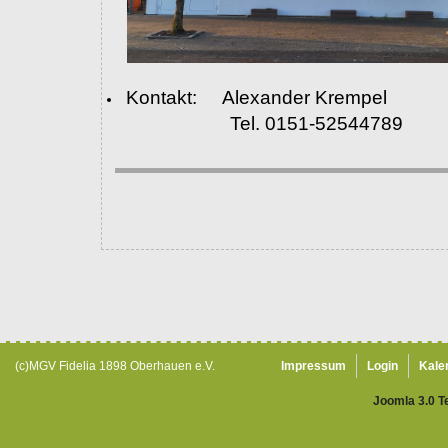
Kontakt: Alexander Krempel
Tel. 0151-52544789
(c)MGV Fidelia 1898 Oberhauen e.V.
Impressum
Login
Kale
Joomla 3.0 T