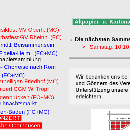
Altpapier- u. Karto
usikfest MV Oberh. (MC)
rbstfest GV Rheinh. (FC)
Die nächsten Samme
emütl. Beisammensein
> Samstag, 10.10
a-Heim (FC+MC)
ltpapiersammlung
 -- Chorreise nach Rom
MC)
erheiligen Friedhof (MC)
onzert CGM W. Tropf
cken (FC+MC)
eihnachtsmarkt
den (FC+MC)
 KONZERT
che Oberhausen