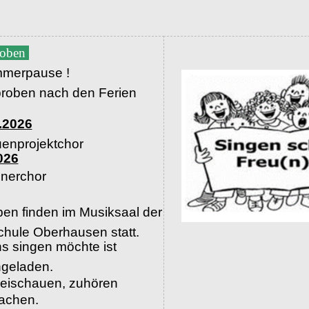
roben
merpause !
proben nach den Ferien
.2026
uenprojektchor
026
nerchor
en finden im Musiksaal der
hule Oberhausen statt.
s singen möchte ist
ingeladen.
beischauen, zuhören
machen.