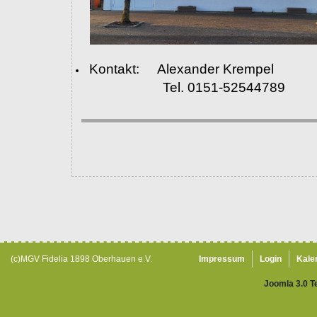
Kontakt: Alexander Krempel
Tel. 0151-52544789
(c)MGV Fidelia 1898 Oberhauen e.V.
Impressum
Login
Kale
Joomla 3.0 T