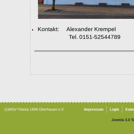
Kontakt: Alexander Krempel
Tel. 0151-52544789
(c)MGV Fidelia 1898 Oberhauen e.V.
Impressum
Login
Kale
Joomla 3.0 T