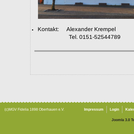
Kontakt: Alexander Krempel
Tel. 0151-52544789
(c)MGV Fidelia 1898 Oberhauen e.V.
Impressum
Login
Kale
Joomla 3.0 T