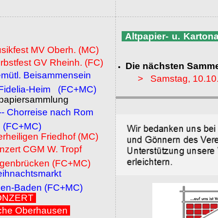
Altpapier- u. Karto
usikfest MV Oberh. (MC)
rbstfest GV Rheinh. (FC)
Die nächsten Samme
emütl. Beisammensein
> Samstag, 10.10
a-Heim (FC+MC)
ltpapiersammlung
 -- Chorreise nach Rom
MC)
erheiligen Friedhof (MC)
onzert CGM W. Tropf
cken (FC+MC)
eihnachtsmarkt
den (FC+MC)
 KONZERT
che Oberhausen