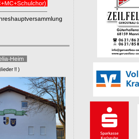
+MC+Schulchor)
--------------------------------------
ahreshauptversammlung
elia-Heim
eder !! )