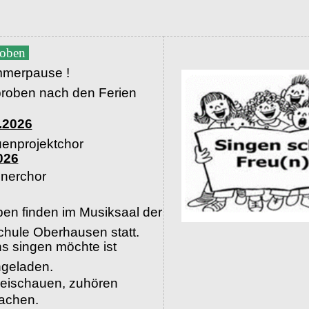
roben
merpause !
proben nach den Ferien
.2026
uenprojektchor
026
nerchor
en finden im Musiksaal der
hule Oberhausen statt.
s singen möchte ist
ingeladen.
beischauen, zuhören
machen.