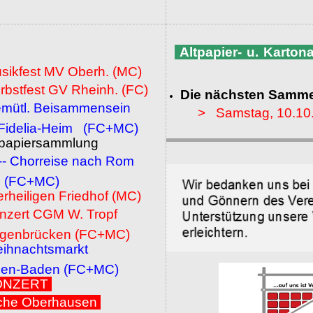
Altpapier- u. Karto
usikfest MV Oberh. (MC)
rbstfest GV Rheinh. (FC)
Die nächsten Samme
emütl. Beisammensein
> Samstag, 10.10
a-Heim (FC+MC)
ltpapiersammlung
 -- Chorreise nach Rom
MC)
erheiligen Friedhof (MC)
onzert CGM W. Tropf
cken (FC+MC)
eihnachtsmarkt
den (FC+MC)
 KONZERT
che Oberhausen