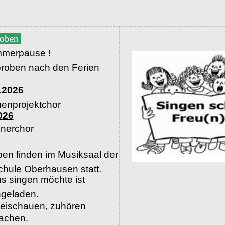
roben
merpause !
proben nach den Ferien
.2026
uenprojektchor
026
nerchor
en finden im Musiksaal der
hule Oberhausen statt.
s singen möchte ist
ingeladen.
beischauen, zuhören
machen.