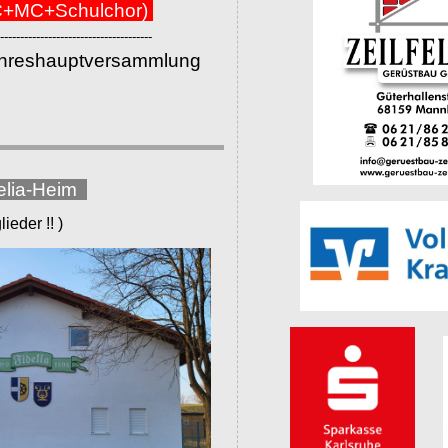
+MC+Schulchor)
--------------------------------------
ahreshauptversammlung
elia-Heim
eder !! )