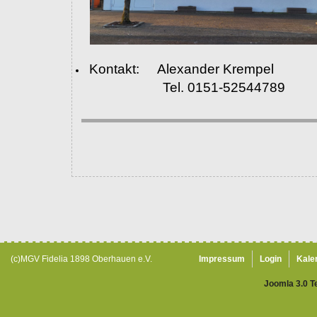
Kontakt: Alexander Krempel
Tel. 0151-52544789
(c)MGV Fidelia 1898 Oberhauen e.V.
Impressum
Login
Kale
Joomla 3.0 T