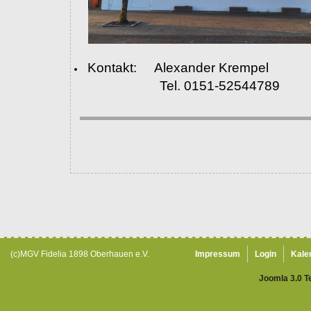
Kontakt: Alexander Krempel
Tel. 0151-52544789
(c)MGV Fidelia 1898 Oberhauen e.V.
Impressum
Login
Kale
Joomla 3.0 T