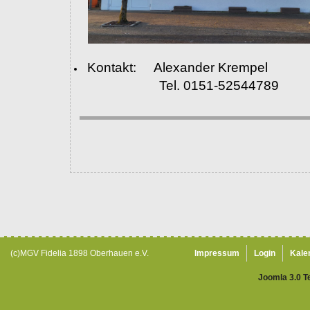
Kontakt: Alexander Krempel
Tel. 0151-52544789
(c)MGV Fidelia 1898 Oberhauen e.V.
Impressum
Login
Kale
Joomla 3.0 T