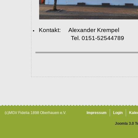
Kontakt: Alexander Krempel
Tel. 0151-52544789
(c)MGV Fidelia 1898 Oberhauen e.V.
Impressum
Login
Kale
Joomla 3.0 T