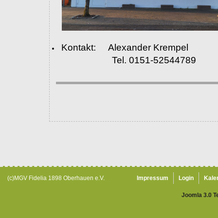
Kontakt: Alexander Krempel
Tel. 0151-52544789
(c)MGV Fidelia 1898 Oberhauen e.V.
Impressum
Login
Kale
Joomla 3.0 T