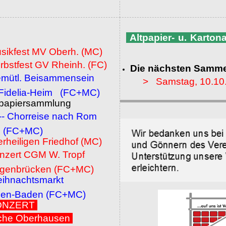
Altpapier- u. Karto
usikfest MV Oberh. (MC)
rbstfest GV Rheinh. (FC)
Die nächsten Samme
emütl. Beisammensein
> Samstag, 10.10
a-Heim (FC+MC)
ltpapiersammlung
 -- Chorreise nach Rom
MC)
erheiligen Friedhof (MC)
onzert CGM W. Tropf
cken (FC+MC)
eihnachtsmarkt
den (FC+MC)
 KONZERT
che Oberhausen