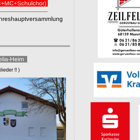
+MC+Schulchor)
--------------------------------------
ahreshauptversammlung
elia-Heim
eder !! )