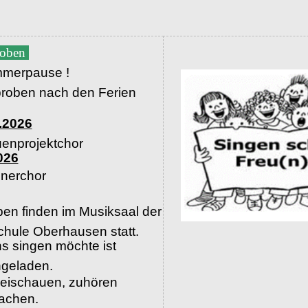
roben
merpause !
proben nach den Ferien
.2026
uenprojektchor
026
nerchor
en finden im Musiksaal der
hule Oberhausen statt.
s singen möchte ist
ingeladen.
beischauen, zuhören
machen.