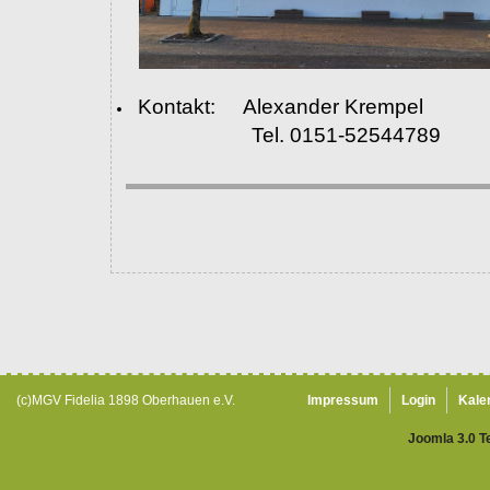
Kontakt: Alexander Krempel
Tel. 0151-52544789
(c)MGV Fidelia 1898 Oberhauen e.V.
Impressum
Login
Kale
Joomla 3.0 T