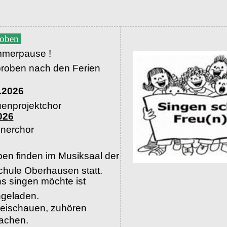
roben
merpause !
proben nach den Ferien
.2026
uenprojektchor
026
nerchor
en finden im Musiksaal der
hule Oberhausen statt.
s singen möchte ist
ingeladen.
beischauen, zuhören
machen.