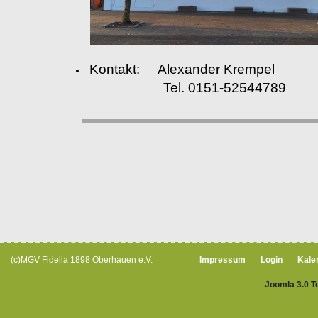
Kontakt: Alexander Krempel
Tel. 0151-52544789
(c)MGV Fidelia 1898 Oberhauen e.V.
Impressum
Login
Kale
Joomla 3.0 T