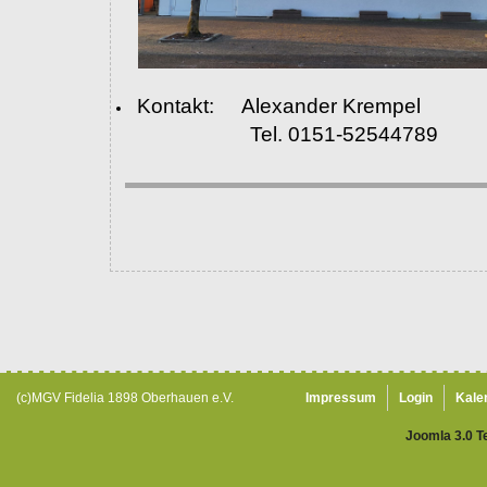
Kontakt: Alexander Krempel
Tel. 0151-52544789
(c)MGV Fidelia 1898 Oberhauen e.V.
Impressum
Login
Kale
Joomla 3.0 T