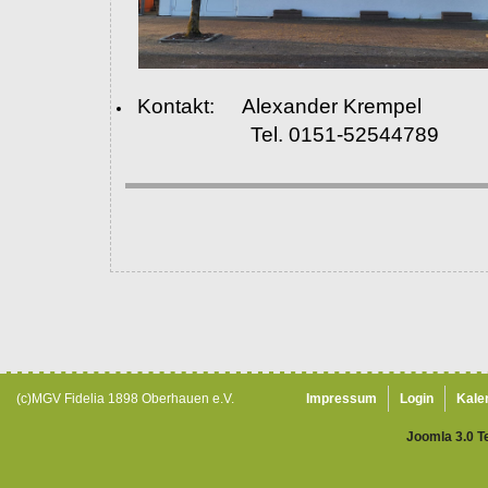
Kontakt: Alexander Krempel
Tel. 0151-52544789
(c)MGV Fidelia 1898 Oberhauen e.V.
Impressum
Login
Kale
Joomla 3.0 T