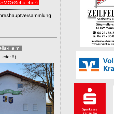
+MC+Schulchor)
--------------------------------------
ahreshauptversammlung
elia-Heim
eder !! )