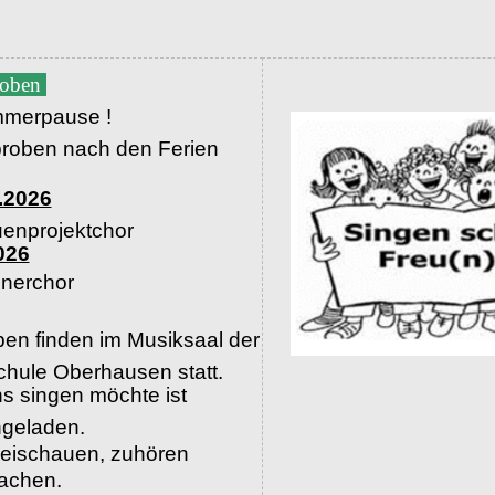
roben
merpause !
proben nach den Ferien
.2026
uenprojektchor
026
nerchor
en finden im Musiksaal der
hule Oberhausen statt.
s singen möchte ist
ingeladen.
beischauen, zuhören
machen.