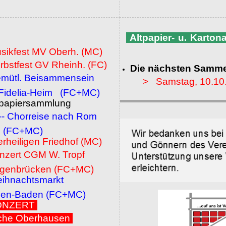
Altpapier- u. Karto
usikfest MV Oberh. (MC)
rbstfest GV Rheinh. (FC)
Die nächsten Samme
emütl. Beisammensein
> Samstag, 10.10
a-Heim (FC+MC)
ltpapiersammlung
 -- Chorreise nach Rom
MC)
erheiligen Friedhof (MC)
onzert CGM W. Tropf
cken (FC+MC)
eihnachtsmarkt
den (FC+MC)
 KONZERT
che Oberhausen