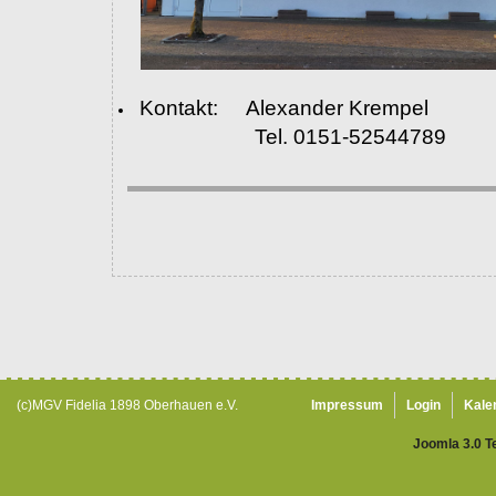
Kontakt: Alexander Krempel
Tel. 0151-52544789
(c)MGV Fidelia 1898 Oberhauen e.V.
Impressum
Login
Kale
Joomla 3.0 T