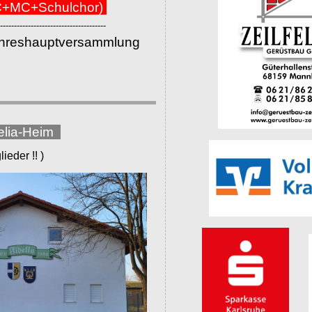
+MC+Schulchor)
--------------------------------------
ahreshauptversammlung
elia-Heim
eder !! )