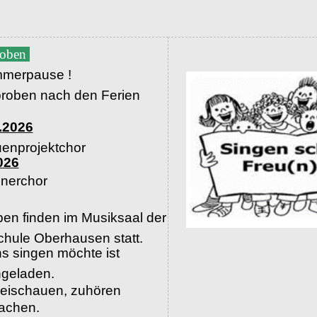
roben
merpause !
proben nach den Ferien
.2026
uenprojektchor
026
nerchor
en finden im Musiksaal der
hule Oberhausen statt.
s singen möchte ist
ingeladen.
beischauen, zuhören
machen.