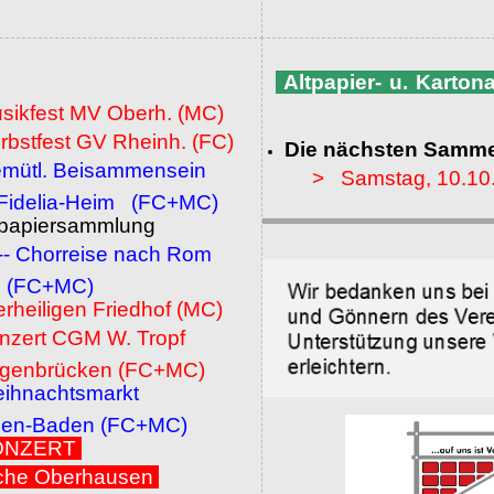
Altpapier- u. Karto
usikfest MV Oberh. (MC)
rbstfest GV Rheinh. (FC)
Die nächsten Samme
emütl. Beisammensein
> Samstag, 10.10
a-Heim (FC+MC)
ltpapiersammlung
 -- Chorreise nach Rom
MC)
erheiligen Friedhof (MC)
onzert CGM W. Tropf
cken (FC+MC)
eihnachtsmarkt
den (FC+MC)
 KONZERT
che Oberhausen