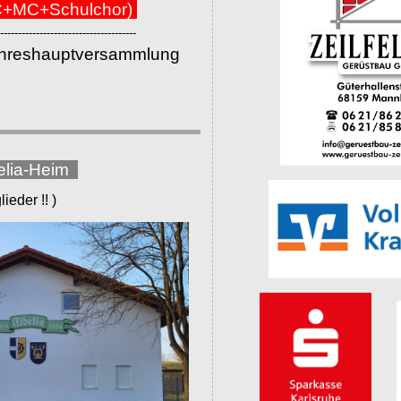
+MC+Schulchor)
--------------------------------------
ahreshauptversammlung
elia-Heim
eder !! )