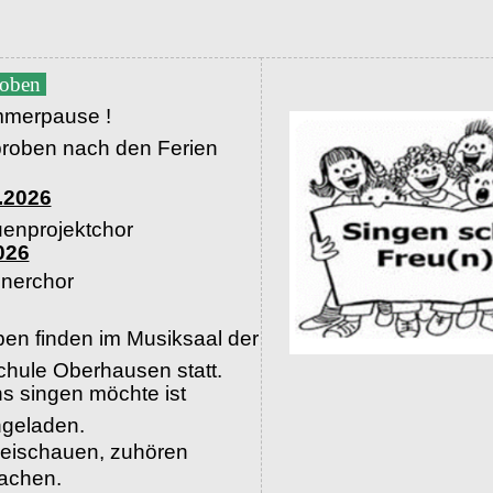
roben
merpause !
proben nach den Ferien
.2026
uenprojektchor
026
nerchor
en finden im Musiksaal der
hule Oberhausen statt.
s singen möchte ist
ingeladen.
beischauen, zuhören
machen.