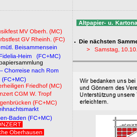
Altpapier- u. Karto
usikfest MV Oberh. (MC)
rbstfest GV Rheinh. (FC)
Die nächsten Samme
emütl. Beisammensein
> Samstag, 10.10
a-Heim (FC+MC)
ltpapiersammlung
 -- Chorreise nach Rom
MC)
erheiligen Friedhof (MC)
onzert CGM W. Tropf
cken (FC+MC)
eihnachtsmarkt
den (FC+MC)
 KONZERT
che Oberhausen