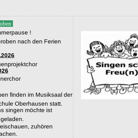
roben
merpause !
proben nach den Ferien
.2026
uenprojektchor
026
nerchor
en finden im Musiksaal der
hule Oberhausen statt.
s singen möchte ist
ingeladen.
beischauen, zuhören
machen.