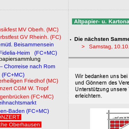
Altpapier- u. Karto
usikfest MV Oberh. (MC)
rbstfest GV Rheinh. (FC)
Die nächsten Samme
emütl. Beisammensein
> Samstag, 10.10
a-Heim (FC+MC)
ltpapiersammlung
 -- Chorreise nach Rom
MC)
erheiligen Friedhof (MC)
onzert CGM W. Tropf
cken (FC+MC)
eihnachtsmarkt
den (FC+MC)
 KONZERT
che Oberhausen