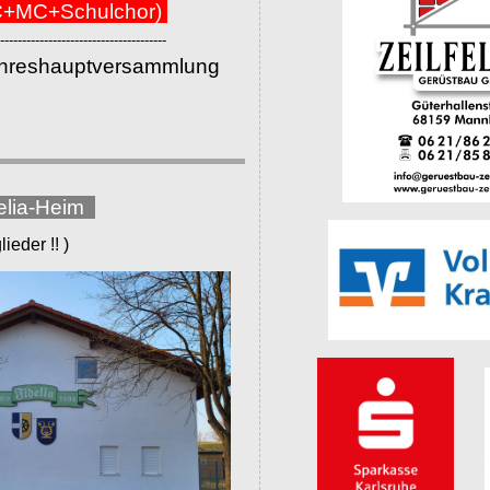
+MC+Schulchor)
--------------------------------------
ahreshauptversammlung
elia-Heim
eder !! )