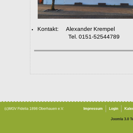
Kontakt: Alexander Krempel
Tel. 0151-52544789
(c)MGV Fidelia 1898 Oberhauen e.V.
Impressum
Login
Kale
Joomla 3.0 T