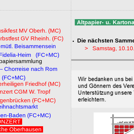
Altpapier- u. Karto
usikfest MV Oberh. (MC)
rbstfest GV Rheinh. (FC)
Die nächsten Samme
emütl. Beisammensein
> Samstag, 10.10
a-Heim (FC+MC)
ltpapiersammlung
 -- Chorreise nach Rom
MC)
erheiligen Friedhof (MC)
onzert CGM W. Tropf
cken (FC+MC)
eihnachtsmarkt
den (FC+MC)
 KONZERT
che Oberhausen