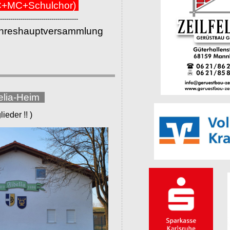
+MC+Schulchor)
--------------------------------------
ahreshauptversammlung
elia-Heim
eder !! )