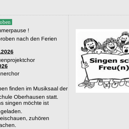
roben
merpause !
proben nach den Ferien
.2026
uenprojektchor
026
nerchor
en finden im Musiksaal der
hule Oberhausen statt.
s singen möchte ist
ingeladen.
beischauen, zuhören
machen.