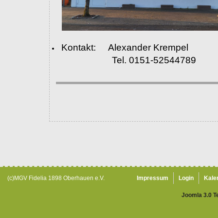
Kontakt: Alexander Krempel
Tel. 0151-52544789
(c)MGV Fidelia 1898 Oberhauen e.V.
Impressum
Login
Kale
Joomla 3.0 T