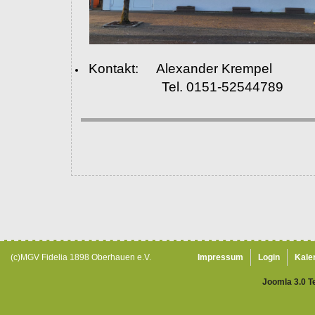
Kontakt: Alexander Krempel
Tel. 0151-52544789
(c)MGV Fidelia 1898 Oberhauen e.V.
Impressum
Login
Kale
Joomla 3.0 T