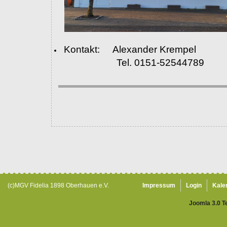
Kontakt: Alexander Krempel
Tel. 0151-52544789
(c)MGV Fidelia 1898 Oberhauen e.V.
Impressum
Login
Kale
Joomla 3.0 T