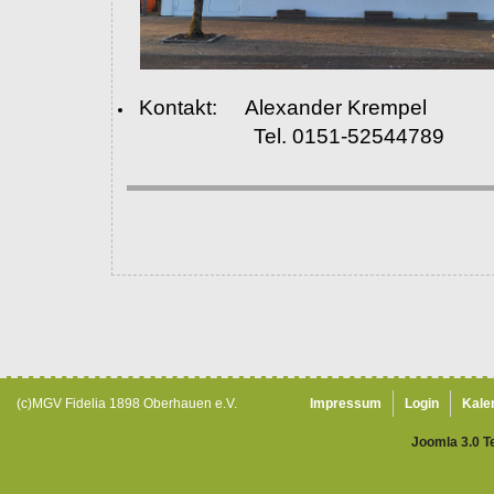
Kontakt: Alexander Krempel
Tel. 0151-52544789
(c)MGV Fidelia 1898 Oberhauen e.V.
Impressum
Login
Kale
Joomla 3.0 T