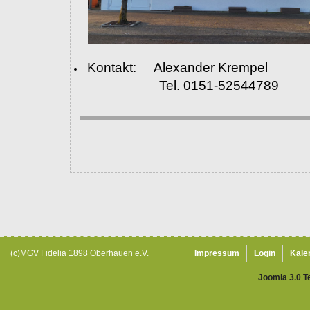
Kontakt: Alexander Krempel
Tel. 0151-52544789
(c)MGV Fidelia 1898 Oberhauen e.V.
Impressum
Login
Kale
Joomla 3.0 T