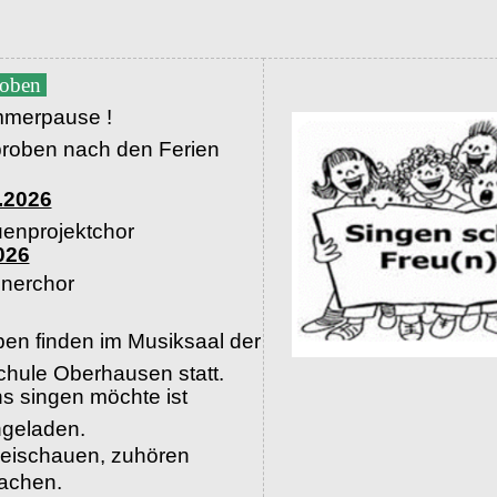
roben
merpause !
proben nach den Ferien
.2026
uenprojektchor
026
nerchor
en finden im Musiksaal der
hule Oberhausen statt.
s singen möchte ist
ingeladen.
beischauen, zuhören
machen.