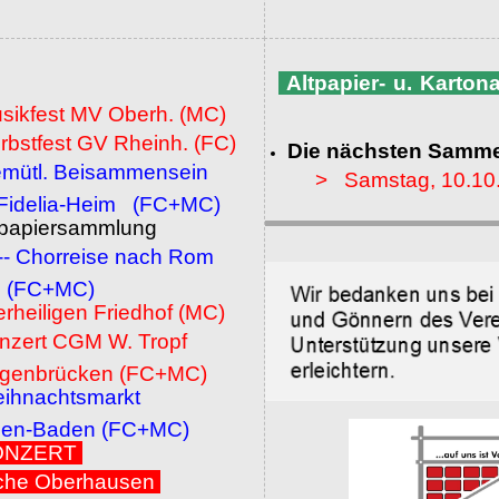
Altpapier- u. Karto
usikfest MV Oberh. (MC)
rbstfest GV Rheinh. (FC)
Die nächsten Samme
emütl. Beisammensein
> Samstag, 10.10
a-Heim (FC+MC)
ltpapiersammlung
 -- Chorreise nach Rom
MC)
erheiligen Friedhof (MC)
onzert CGM W. Tropf
cken (FC+MC)
eihnachtsmarkt
den (FC+MC)
 KONZERT
che Oberhausen