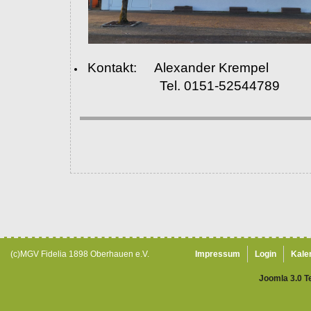
Kontakt: Alexander Krempel
Tel. 0151-52544789
(c)MGV Fidelia 1898 Oberhauen e.V.
Impressum
Login
Kale
Joomla 3.0 T