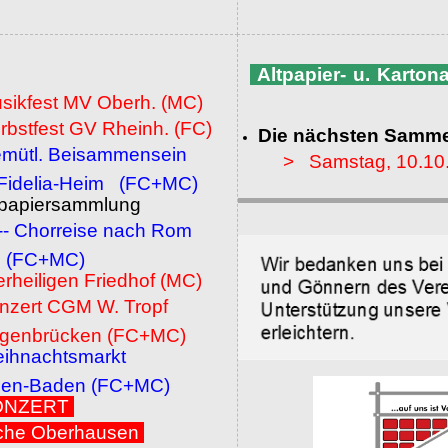
Altpapier- u. Karto
usikfest MV Oberh. (MC)
rbstfest GV Rheinh. (FC)
Die nächsten Samme
emütl. Beisammensein
> Samstag, 10.10
a-Heim (FC+MC)
ltpapiersammlung
 -- Chorreise nach Rom
MC)
erheiligen Friedhof (MC)
onzert CGM W. Tropf
cken (FC+MC)
eihnachtsmarkt
den (FC+MC)
 KONZERT
che Oberhausen