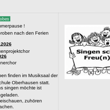
roben
merpause !
proben nach den Ferien
.2026
uenprojektchor
026
nerchor
en finden im Musiksaal der
hule Oberhausen statt.
s singen möchte ist
ingeladen.
beischauen, zuhören
machen.