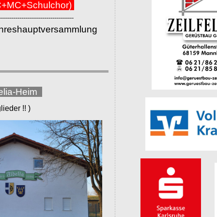
+MC+Schulchor)
--------------------------------------
ahreshauptversammlung
elia-Heim
eder !! )