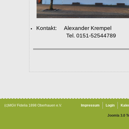
Kontakt: Alexander Krempel
Tel. 0151-52544789
(c)MGV Fidelia 1898 Oberhauen e.V.
Impressum
Login
Kale
Joomla 3.0 T