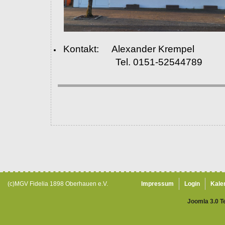
Kontakt: Alexander Krempel
Tel. 0151-52544789
(c)MGV Fidelia 1898 Oberhauen e.V.
Impressum
Login
Kale
Joomla 3.0 T