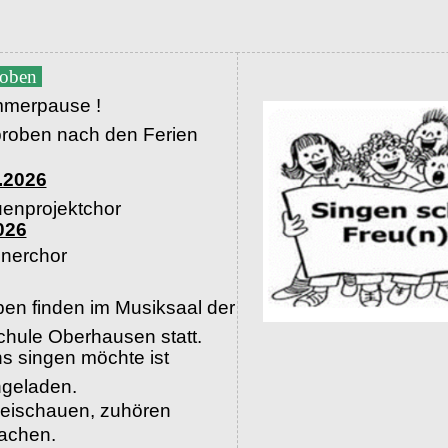
roben
merpause !
proben nach den Ferien
.2026
uenprojektchor
026
nerchor
en finden im Musiksaal der
hule Oberhausen statt.
s singen möchte ist
ingeladen.
beischauen, zuhören
machen.