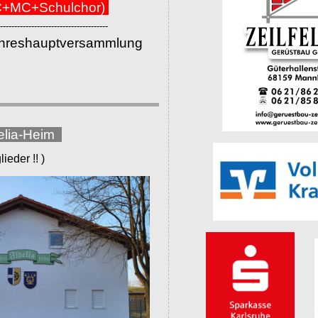
+MC+Schulchor)
--------------------------------------
ahreshauptversammlung
elia-Heim
eder !! )