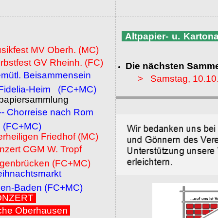
Altpapier- u. Karto
usikfest MV Oberh. (MC)
rbstfest GV Rheinh. (FC)
Die nächsten Samme
emütl. Beisammensein
> Samstag, 10.10
a-Heim (FC+MC)
ltpapiersammlung
 -- Chorreise nach Rom
MC)
erheiligen Friedhof (MC)
onzert CGM W. Tropf
cken (FC+MC)
eihnachtsmarkt
den (FC+MC)
 KONZERT
che Oberhausen