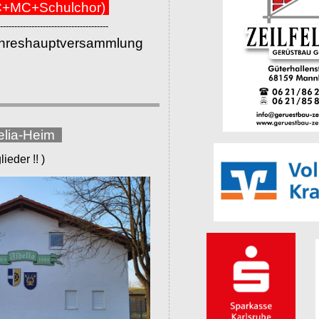
+MC+Schulchor)
--------------------------------------
ahreshauptversammlung
elia-Heim
eder !! )