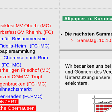
Altpapier- u. Karto
usikfest MV Oberh. (MC)
rbstfest GV Rheinh. (FC)
Die nächsten Samme
emütl. Beisammensein
> Samstag, 10.10
a-Heim (FC+MC)
ltpapiersammlung
 -- Chorreise nach Rom
MC)
erheiligen Friedhof (MC)
onzert CGM W. Tropf
cken (FC+MC)
eihnachtsmarkt
den (FC+MC)
 KONZERT
che Oberhausen