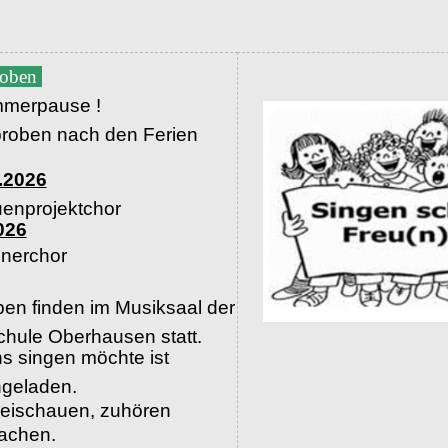
roben
merpause !
proben nach den Ferien
.2026
uenprojektchor
026
nerchor
en finden im Musiksaal der
hule Oberhausen statt.
s singen möchte ist
ingeladen.
beischauen, zuhören
machen.