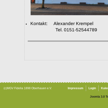
Kontakt: Alexander Krempel
Tel. 0151-52544789
(c)MGV Fidelia 1898 Oberhauen e.V.
Impressum
Login
Kale
Joomla 3.0 T